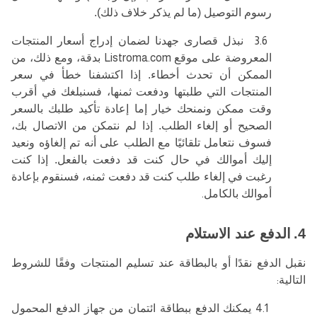
رسوم التوصيل (ما لم يذكر خلاف ذلك).
3.6
نبذل قصارى جهدنا لضمان إدراج أسعار المنتجات
المعروضة على موقع
Listroma.com
بدقة، ومع ذلك، من
الممكن أن تحدث أخطاء. إذا اكتشفنا خطأ في سعر
المنتجات التي طلبتها ودفعت ثمنها، فسنبلغك في أقرب
وقت ممكن ونمنحك خيار إما إعادة تأكيد طلبك بالسعر
الصحيح أو إلغاء الطلب. إذا لم نتمكن من الاتصال بك،
فسوف نتعامل تلقائيًا مع الطلب على أنه تم إلغاؤه ونعيد
إليك أموالك في حال كنت قد دفعت بالفعل. إذا كنت
رغبت في إلغاء طلب كنت قد دفعت ثمنه، فسنقوم بإعادة
أموالك بالكامل
.
4.
الدفع عند الاستلام
نقبل الدفع نقدًا أو بالبطاقة عند تسليم المنتجات وفقًا للشروط
التالية
:
4.1
يمكنك الدفع ببطاقة ائتمان من جهاز الدفع المحمول