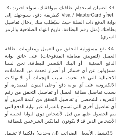
3.3
لضمان استخدام بطاقتك بموافقتك، سواء اخترت
K-
net
أو
Visa / MasterCard
كطريقة دفع، سنوجهك إلى
بوابة الدفع ذات الصلة حيث سيُطلب منك إدخال تفاصيل
بطاقتك (مثل رقم البطاقة، تاريخ انتهاء الصلاحية والرمز
السري)
.
3.4
تقع مسؤولية التحقق من العميل ومعلومات بطاقة
العميل (لتفويض معاملة المدفوعات) على عاتق بوابة
الدفع المعنية أو البنك المُصدر للبطاقة. نحن لسنا
مسؤولين عن أي خسائر أو أضرار تحدث من المعاملات
الاحتيالية التي قد تحدث بسبب الهجمات أو الانتهاكات
الالكترونية على أي بوابة دفع أوعلى البنوك المصدرة، أو
بسبب تفاصيل بطاقة العميل أو تفاصيل التحقق من رقم
التعريف الشخصي أو تفاصيل التحقق من كلمة المرور أو
أي تفاصيل أخرى التي تسمح بالشراء عبر بوابة الدفع التي
يتم الحصول عليها من قبل الأشخاص ذوي النوايا الخبيثة أو
الأشخاص الذين قد لا يكونون المالكين الشرعيين للبطاقة
.
3.5
تشمل الأسعار الضرائب (إن وجدت) ولكنها لا تشمل