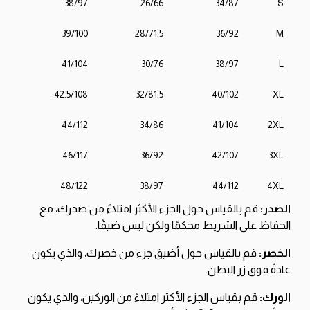
38/97
26/66
34/87
S
39/100
28/71.5
36/92
M
41/104
30/76
38/97
L
42.5/108
32/81.5
40/102
XL
44/112
34/86
41/104
2XL
46/117
36/92
42/107
3XL
48/122
38/97
44/112
4XL
الصدر:
قم بالقياس حول الجزء الأكثر امتلاءً من صدرك، مع
الحفاظ على الشريط محكمًا ولكن ليس ضيقًا.
الخصر:
قم بالقياس حول أضيق جزء من خصرك، والذي يكون
عادةً فوق زر البطن.
الورك:
قم بقياس الجزء الأكثر امتلاءً من الوركين، والذي يكون