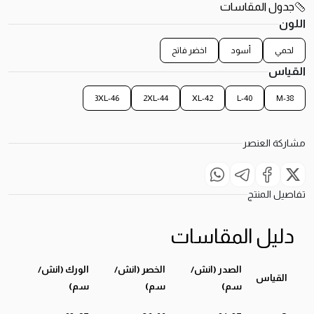
جدول المقاسات
اللون
لحمي
أسود
اخضر فاتح
القياس
3XL-46
2XL-44
XL-42
L-40
M-38
مشاركة العنصر
تفاصيل المنتج
دليل المقاسات
الصدر (انش/
الخصر (انش/
الورك (انش/
القياس
سم)
سم)
سم)